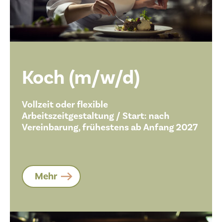
Koch (m/w/d)
Vollzeit oder flexible
Arbeitszeitgestaltung / Start: nach
Vereinbarung, frühestens ab Anfang 2027
Mehr