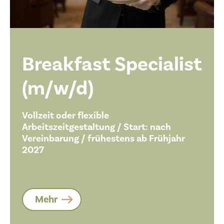
Breakfast Specialist
(m/w/d)
Vollzeit oder flexible
Arbeitszeitgestaltung / Start: nach
Vereinbarung / frühestens ab Frühjahr
2027
Mehr