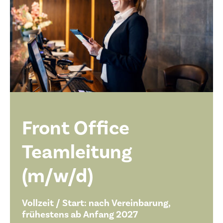
Front Office
Teamleitung
(m/w/d)
Vollzeit / Start: nach Vereinbarung,
frühestens ab Anfang 2027