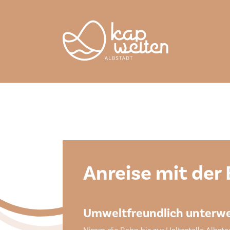
Skip to main content
Skip to page footer
Anreise mit der
Umweltfreundlich unterw