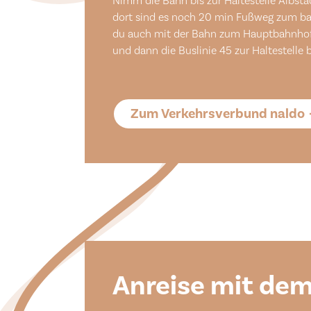
Nimm die Bahn bis zur Haltestelle Albst
dort sind es noch 20 min Fußweg zum bad
du auch mit der Bahn zum Hauptbahnhof
und dann die Buslinie 45 zur Haltestell
Zum Verkehrsverbund naldo
Anreise mit de