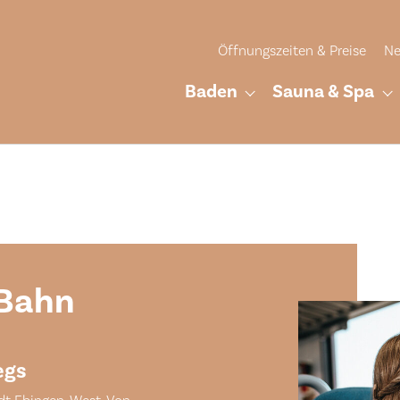
Öffnungszeiten & Preise
Ne
Baden
Sauna & Spa
Submenu for "Bad
S
 Bahn
egs