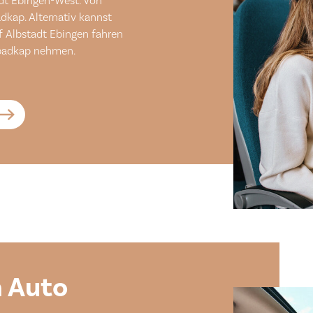
adt Ebingen-West. Von
kap. Alternativ kannst
 Albstadt Ebingen fahren
e badkap nehmen.
m Auto